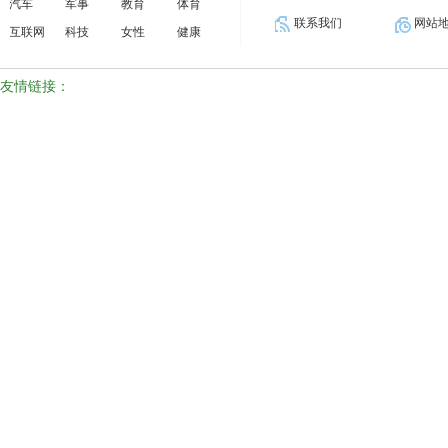
汽车
军事
教育
体育
联系我们
网站
聚焦新质生产力 喜看浙江民营企
互联网
科技
女性
健康
撬动成功斩获CMC-FIRM国际资格认证
友情链接：
一份来自中国企业的可持续行动宣
一份来自中国企业的可持续行动宣
破局之道，企业“向死而生”的上
破局之道，企业“向死而生”的上
宠物行业上市公司半年报出炉，多
宠物行业上市公司半年报出炉，多
四载筑基启新程 北交所构建中小
四载筑基启新程 北交所构建中小
区领导调研重点科技企业
区领导调研重点科技企业
济南，一座懂得与企业“交心”的