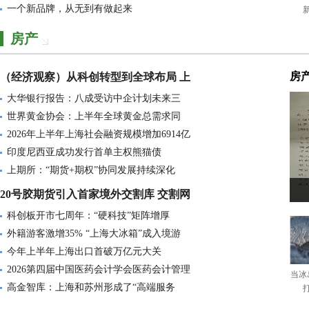
一个新品牌，从无到有做起来
加力培育专精特新企业
石家庄工业企业锚定年度目标全力
房产
帮助企业进一步融入国际产业链，
房
（经济观察）从科创转型到全球布局 上
浙江确定96家科技新小龙企业
大华银行报告：八成受访中企计划未来三
零关税一年：459家山东企业“减负
世界黄金协会：上半年全球黄金总需求同
浙商研究专家呼吁，培育一批兼具
2026年上半年上海社会融资规模增加6914亿
截至11月底沪市ETF规模破4.1万亿元
印度尼西亚成功发行首单主权熊猫债
上期所：“期货+期权”协同发展持续深化
靠前服务，为企业办妥“心头事”
20号胶期货引入首家境外交割库 交割网
呼兰 为企业发展装上信用引擎
科创板开市七周年：“硬科技”矩阵增厚
黔西检察：法治服务进企业
外籍游客激增35% “上海大冰箱”成入境游
企业“脑”力全开竞逐前沿科技
今年上半年上海出口首破万亿元大关
“企业之家”精准服务 赋能企业
2026第四届中国医药会计学会医药会计管理
当冰
高金智库：上海和苏州形成了“高端服务
从本土扎根到布局全球：青岛企业