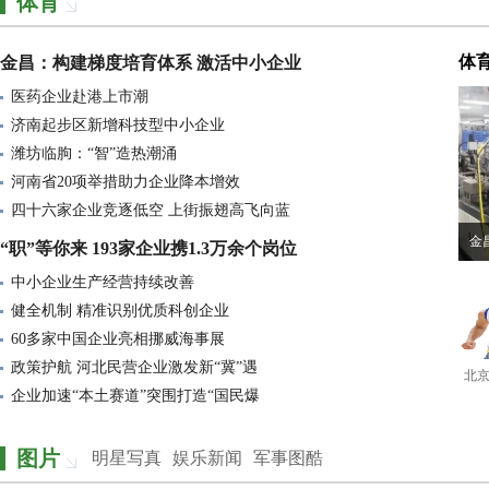
体育
“2025长春民营企业100强”发布会
生物医药领域投融资活跃 扬厉医
体
金昌：构建梯度培育体系 激活中小企业
中欧科创企业探寻合作共赢新机遇
医药企业赴港上市潮
菏泽6家企业亮相全国 彰显民营智
济南起步区新增科技型中小企业
招聘难与成本高企持续挤压盈利空
潍坊临朐：“智”造热潮涌
河南省20项举措助力企业降本增效
这家企业5年利润超过去60年总和
四十六家企业竞逐低空 上街振翅高飞向蓝
2025中国企业全球形象高峰论坛在
金
“职”等你来 193家企业携1.3万余个岗位
订单为王 精准对接！青岛以 “内
中小企业生产经营持续改善
国家药监局通报“飞检”情况，
健全机制 精准识别优质科创企业
第八届中国企业论坛在京举办
60多家中国企业亮相挪威海事展
政策护航 河北民营企业激发新“冀”遇
北京市交易团已注册1600余家企业
北京
企业加速“本土赛道”突围打造“国民爆
每天诞生1417户企业，上海魅力在
上海电气：锚定国家战略业绩稳定
图片
明星写真
娱乐新闻
军事图酷