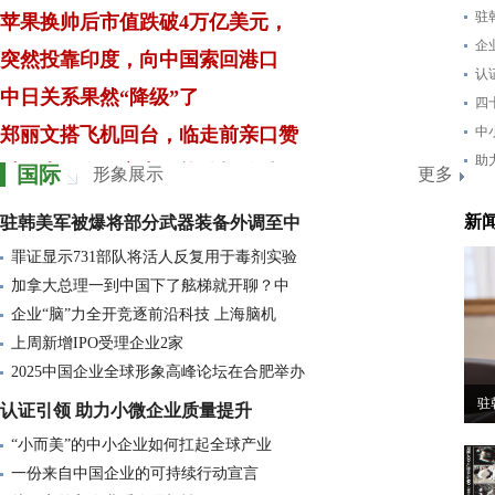
苹果换帅后市值跌破4万亿美元，
驻
突然投靠印度，向中国索回港口
企
认
中日关系果然“降级”了
四
郑丽文搭飞机回台，临走前亲口赞
中
以日本如今的实力，能够打败俄罗
助
国际
形象展示
更多
张雪峰去世不到2天，私生活越扒
新
驻韩美军被爆将部分武器装备外调至中
平安银行上海新天地支行暨私行中
罪证显示731部队将活人反复用于毒剂实验
白宫晚宴摇滚乐，高市当场“发疯
加拿大总理一到中国下了舷梯就开聊？中
伊朗第46轮反击！美军轰炸哈尔克
企业“脑”力全开竞逐前沿科技 上海脑机
驻韩美军被爆将部分武器装备外调
上周新增IPO受理企业2家
2025中国企业全球形象高峰论坛在合肥举办
青海一垮塌大桥21份合同里竟有
驻
认证引领 助力小微企业质量提升
俄乌冲突进入第五年：战争天平真
“小而美”的中小企业如何扛起全球产业
不宣而战，俄军发起“斩首行动”
一份来自中国企业的可持续行动宣言
谢贤与年轻伴侣Coco之间的这段跨