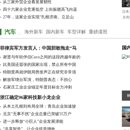
从三家外贸企业看发展韧性
随着2026年春节假期的临近，如果
四十六家企业竞逐低空 上街振翅高飞向蓝
日本
27年，这家企业实现“扎根济南、立足山
月亮
若中日再次爆发战争，日本结局会
泰国选出新总理，阿努廷爆冷胜出
汽车
海外新车
国内新车
车型详解
重磅谍照
赖清德喊话大陆对话，提出两岸有
国
王瑞斌致人死亡案证据有假适用法
菲律宾军方发言人：中国胆敢拖走“马
谢贤与年轻伴侣Coco之间的这段跨越年龄的
比美国还嚣张的国家出现，禁止所
比美国还嚣张的国家出现，禁止所有中国
罪证显示731部队将活人反复用于毒
特朗普再就伊朗局势发声正在研究非常强
俄罗斯和乌克兰之间的战争再次升
解放军绕台军演，特朗普表态：不担心
驻汉央企员工在上海一医院勇斗歹
石家庄工业企业锚定年度目标全力冲刺
临阵脱逃，高市早苗辩论前突然“
浙江确定96家科技新小龙企业
从本土扎根到布局全球：青岛企业加速驶
介甫资本市场研究院投资委员会正
北京“无事不扰”企业总量已突破55万户
省纪委督办批转南阳纪委立案不查
进一步释放“小巨人”企业发展潜能
越战老兵范长发29年艰难维权
“共享智造”，让企业提质增效