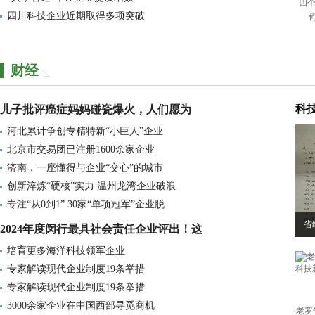
四个
省纪委督办批转南阳纪委立案不查
四川科技企业近期取得多项突破
省纪委督办批转南阳纪委立案不查
米兰冬奥会中国参赛运动员名单公
财经
儿子批评癌症妈妈碰瓷爆火，人们
科
儿子批评癌症妈妈碰瓷爆火，人们愿为
柏盛健康发布实践手册 探索“管
河北累计争创专精特新“小巨人”企业
加拿大总理一到中国下了舷梯就开
北京市交易团已注册1600余家企业
加拿大总理一到中国下了舷梯就开
济南，一座懂得与企业“交心”的城市
特朗普再就伊朗局势发声正在研究
创新淬炼“硬核”实力 温州龙湾企业破浪
专注“从0到1” 30家“单项冠军”企业脱
美军连扣两艘油轮 美方：都是委
省
2024年度闵行最具社会责任企业评出！这
解放军绕台军演，特朗普表态：不
培育更多海洋科技领军企业
张家界一名小学生家长放学护岗时
专家解读现代企业制度19条举措
中方支持委内瑞拉合法捍卫主权
专家解读现代企业制度19条举措
法国、英国、德国、加拿大、日本
3000余家企业在中国西部寻觅商机
老罗