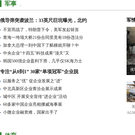
军事
北京“无事不扰”企业总量已突破
金昌：构建梯度培育体系 激活中
军
俄导弹突袭波兰：33英尺巨坑曝光，北约
医药企业赴港上市潮
不宣而战了，特朗普下令，美军发起斩首
进一步释放“小巨人”企业发展潜
青海一垮塌大桥21份合同里竟有18份违法分
28家千亿市值企业扎根广东 金融与
加拿大总理一到中国下了舷梯就开聊？中
中央企业“十四五”科技成果“顶天”又
中信期货2026年度策略会召开
韩国500强企业盈利下滑，几乎仅SK海力士
459家人工智能企业集聚厦门
俄
专注“从0到1” 30家“单项冠军”企业脱
上周新增IPO受理企业2家
以服务之“优” 促企业发展之“进”
河北累计争创专精特新“小巨人”
中北高新区企业青洽会展示成果
外贸订单足 企业产销旺
城中区 开展安全宣传“进企业”活动
60多家中国企业亮相挪威海事展
蓄势聚能 智造赋能——桥西推动
小微企业融资难，国家出手了
AG
“共享智造”，让企业提质增效
四川科技企业近期取得多项突破