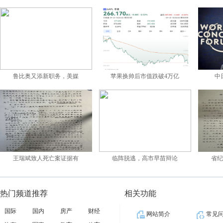
认证引领 助力小微企业质量提升
上交所理事长邱勇：不拘一格支持
人工智能赋能中国企业“绿色竞争
勇立改革潮头，迈向一流企业建设
（经济观察）前三季度经济数据展
鲁比奥又添新职务，美媒
苹果换帅后市值跌破4万亿
中
超三千家企业确认参展进博会
“小而美”的中小企业如何扛起全
企业经营活力持续恢复 先行指标
中国重汽入选中国企业500强，排名
中央企业“十四五”科技成果“顶
王瑞斌致人死亡案证据有
临阵脱逃，高市早苗辩论
省
广发银行上海分行全面启动2025年
福建每千人企业数量达发达国家水
热门频道推荐
相关功能
甘肃6家企业再登“中国企业500强
国际
国内
房产
财经
网站简介
常见
国有企业冲向机器人赛道