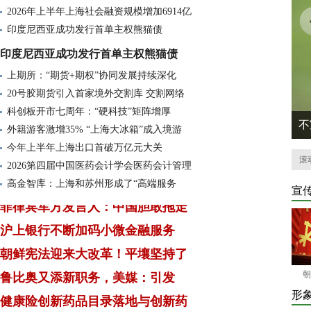
2026年上半年上海社会融资规模增加6914亿
印度尼西亚成功发行首单主权熊猫债
印度尼西亚成功发行首单主权熊猫债
上期所：“期货+期权”协同发展持续深化
20号胶期货引入首家境外交割库 交割网络
科创板开市七周年：“硬科技”矩阵增厚
不
外籍游客激增35% “上海大冰箱”成入境游
今年上半年上海出口首破万亿元大关
杨东厅长的 一封
冰岛火山喷发缓和，不影响飞行
抹香鲸学会了避开捕鲸船，并
滚
2026第四届中国医药会计学会医药会计管理
高金智库：上海和苏州形成了“高端服务
宣
菲律宾军方发言人：中国胆敢拖走
沪上银行不断加码小微金融服务
朝鲜宪法迎来大改革！平壤坚持了
鲁比奥又添新职务，美媒：引发
朝
健康险创新药品目录落地与创新药
形