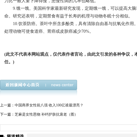
力比一般人要下降得慢，患慢性病的几率也略低。
9.饿一饿。美国科学家最新研究发现，定期饿一饿，可以提高大脑
命。研究还表明，定期禁食有益于长寿的机理与动物冬眠十分相似。
10.饮茶防癌。茶叶中所含多酚类，具有清除自由基与抗氧化作用
处理动物可使食道癌、胃癌或皮肤癌减少70%。
(此文不代表本网站观点，仅代表作者言论，由此文引发的各种争议，
任。)
上一篇：
中国商界女性前八强 收入100亿谁最漂亮？
下一篇：
芝麻是女性恩物 补钙护肤抗衰老（图）
频道精选