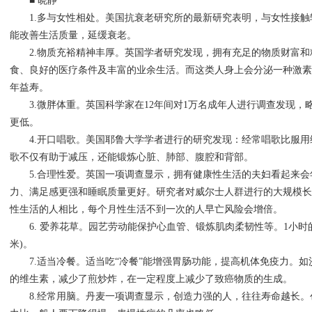
■ 晓静
1.多与女性相处。美国抗衰老研究所的最新研究表明，与女性接触
能改善生活质量，延缓衰老。
2.物质充裕精神丰厚。英国学者研究发现，拥有充足的物质财富和
食、良好的医疗条件及丰富的业余生活。而这类人身上会分泌一种激
年益寿。
3.微胖体重。英国科学家在12年间对1万名成年人进行调查发现，
更低。
4.开口唱歌。美国耶鲁大学学者进行的研究发现：经常唱歌比服用
歌不仅有助于减压，还能锻炼心脏、肺部、腹腔和背部。
5.合理性爱。英国一项调查显示，拥有健康性生活的夫妇看起来会
力、满足感更强和睡眠质量更好。研究者对威尔士人群进行的大规模
性生活的人相比，每个月性生活不到一次的人早亡风险会增倍。
6. 爱养花草。园艺劳动能保护心血管、锻炼肌肉柔韧性等。1小时的
米)。
7.适当冷餐。适当吃“冷餐”能增强胃肠功能，提高机体免疫力。如
的维生素，减少了煎炒炸，在一定程度上减少了致癌物质的生成。
8.经常用脑。丹麦一项调查显示，创造力强的人，往往寿命越长。