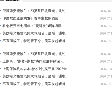
俄导弹突袭波兰：33英尺巨坑曝光，北约
2026-08-
印度尼西亚成功发行首单主权熊猫债
2026-07-
01:45:
科创板开市七周年：“硬科技”矩阵增厚
2026-07-
21:11:
美媒曝光格雷厄姆求救细节，最后一通电
2026-07-
17:02:
不宣而战了，特朗普下令，美军发起斩首
2026-07-
12:35:
02:34:
俄导弹突袭波兰：33英尺巨坑曝光，北约
2026-08-
上期所：“期货+期权”协同发展持续深化
2026-07-
01:45:
上海保险机构以本地化IP扎实开展“2026全
2026-07-
13:02:
美媒曝光格雷厄姆求救细节，最后一通电
2026-07-
21:40:
不宣而战了，特朗普下令，美军发起斩首
2026-07-
12:35:
02:34: