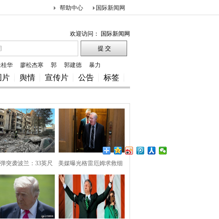
帮助中心
国际新闻网
欢迎访问： 国际新闻网
朱桂华
廖松杰寒
郭
郭建德
暴力
图片
舆情
宣传片
公告
标签
弹突袭波兰：33英尺
美媒曝光格雷厄姆求救细
巨坑
节，