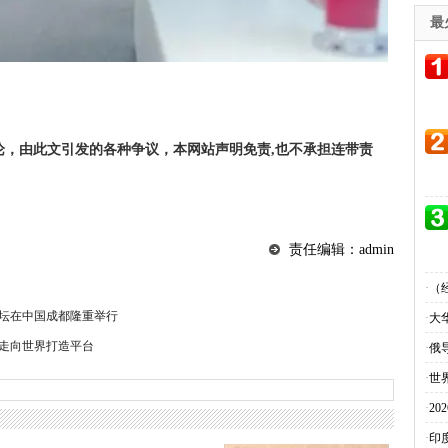
最
论，由此文引发的各种争议，本网站声明免责,也不承担连带责
责任编辑：admin
·
（
论坛在中国成都隆重举行
·
大
走向世界打造平台
·
俄
·
世
·
2
·
印