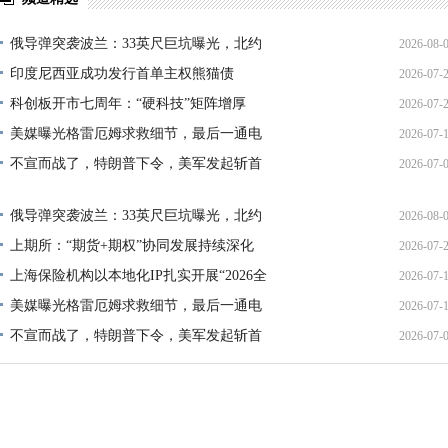
俄导弹突袭波兰：33英尺巨坑曝光，北约
2026-08-
印度尼西亚成功发行首单主权熊猫债
2026-07-
01:45:
科创板开市七周年：“硬科技”矩阵增厚
2026-07-
21:11:
美媒曝光格雷厄姆求救细节，最后一通电
2026-07-
17:02:
不宣而战了，特朗普下令，美军发起斩首
2026-07-
12:35:
02:34:
俄导弹突袭波兰：33英尺巨坑曝光，北约
2026-08-
上期所：“期货+期权”协同发展持续深化
2026-07-
01:45:
上海保险机构以本地化IP扎实开展“2026全
2026-07-
13:02:
美媒曝光格雷厄姆求救细节，最后一通电
2026-07-
21:40:
不宣而战了，特朗普下令，美军发起斩首
2026-07-
12:35:
02:34: