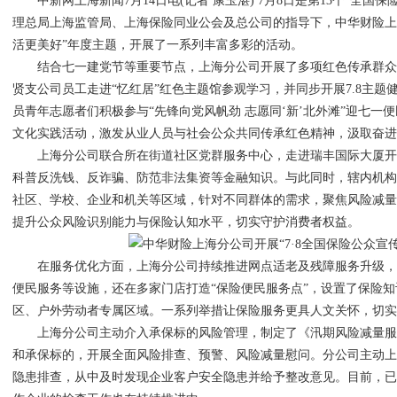
中新网上海新闻7月14日电(记者 康玉湛) 7月8日是第13个“全国
理总局上海监管局、上海保险同业公会及总公司的指导下，中华财险上
活更美好”年度主题，开展了一系列丰富多彩的活动。
结合七一建党节等重要节点，上海分公司开展了多项红色传承群众
贤支公司员工走进“忆红居”红色主题馆参观学习，并同步开展7.8主
员青年志愿者们积极参与“先锋向党风帆劲 志愿同‘新’北外滩”迎七一
文化实践活动，激发从业人员与社会公众共同传承红色精神，汲取奋
上海分公司联合所在街道社区党群服务中心，走进瑞丰国际大厦开
科普反洗钱、反诈骗、防范非法集资等金融知识。与此同时，辖内机
社区、学校、企业和机关等区域，针对不同群体的需求，聚焦风险减
提升公众风险识别能力与保险认知水平，切实守护消费者权益。
在服务优化方面，上海分公司持续推进网点适老及残障服务升级，
便民服务等设施，还在多家门店打造“保险便民服务点”，设置了保险
区、户外劳动者专属区域。一系列举措让保险服务更具人文关怀，切
上海分公司主动介入承保标的风险管理，制定了《汛期风险减量服
和承保标的，开展全面风险排查、预警、风险减量慰问。分公司主动
隐患排查，从中及时发现企业客户安全隐患并给予整改意见。目前，已